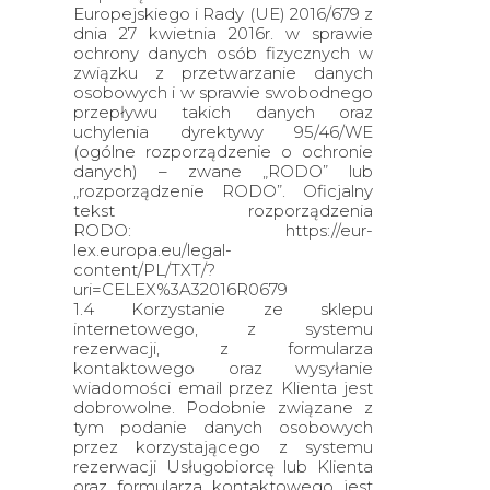
Europejskiego i Rady (UE) 2016/679 z
dnia 27 kwietnia 2016r. w sprawie
ochrony danych osób fizycznych w
związku z przetwarzanie danych
osobowych i w sprawie swobodnego
przepływu takich danych oraz
uchylenia dyrektywy 95/46/WE
(ogólne rozporządzenie o ochronie
danych) – zwane „RODO” lub
„rozporządzenie RODO”. Oficjalny
tekst rozporządzenia
RODO: https://eur-
lex.europa.eu/legal-
content/PL/TXT/?
uri=CELEX%3A32016R0679
1.4 Korzystanie ze sklepu
internetowego, z systemu
rezerwacji, z formularza
kontaktowego oraz wysyłanie
wiadomości email przez Klienta jest
dobrowolne. Podobnie związane z
tym podanie danych osobowych
przez korzystającego z systemu
rezerwacji Usługobiorcę lub Klienta
oraz formularza kontaktowego jest