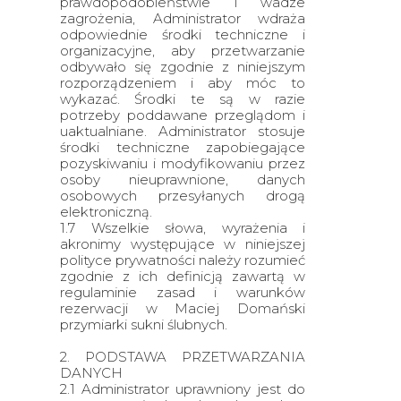
prawdopodobieństwie i wadze
zagrożenia, Administrator wdraża
odpowiednie środki techniczne i
organizacyjne, aby przetwarzanie
odbywało się zgodnie z niniejszym
rozporządzeniem i aby móc to
wykazać. Środki te są w razie
potrzeby poddawane przeglądom i
uaktualniane. Administrator stosuje
środki techniczne zapobiegające
pozyskiwaniu i modyfikowaniu przez
osoby nieuprawnione, danych
osobowych przesyłanych drogą
elektroniczną.
1.7 Wszelkie słowa, wyrażenia i
akronimy występujące w niniejszej
polityce prywatności należy rozumieć
zgodnie z ich definicją zawartą w
regulaminie zasad i warunków
rezerwacji w Maciej Domański
przymiarki sukni ślubnych.
2. PODSTAWA PRZETWARZANIA
DANYCH
2.1 Administrator uprawniony jest do