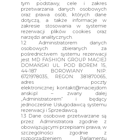
tym podstawy, cele i zakres
przetwarzania danych osobowych
oraz prawa osób, których dane
dotyczą, a także informacje w
zakresie stosowania w systemie
rezerwacji plików cookies oraz
narzędzi analitycznych.
1.2 Administratorem danych
osobowych zbieranych za
pośrednictwem systemu rezerwacji
jest MD FASHION GROUP MACIEJ
DOMAŃSKI UL. POD BOREM 15,
44-187 BOROWIANY NIP:
6721978035, REGON: 381870065,
adres poczty
elektronicznej: kontakt@maciejdom
anski.pl – zwany dalej
„Administratorem” i będący
jednocześnie Usługodawcą systemu
rezerwacji i Sprzedawcą.
1.3 Dane osobowe przetwarzane są
przez Administratora zgodnie z
obowiązującymi przepisami prawa, w
szczególności zgodnie z
rozporządzeniem Parlamentu