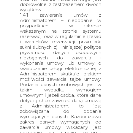
dobrowolne, z zastrzeżeniem dwóch
wyjątków:
1.4.1 zawieranie umów z
Administratorem – niepodanie w
przypadkach i w zakresie
wskazanym na stronie systemu
rezerwacji oraz w regulaminie (zasad
i warunków rezerwacji przymiarki
sukni ślubnych z) i niniejszej polityce
prywatności danych osobowych
niezbędnych do zawarcia i
wykonania umowy lub umowy o
świadczenie usługi elektronicznej z
Administratorem skutkuje brakiem
możliwości zawarcia tejże umowy.
Podanie danych osobowych jest w
takim wypadku wymogiem
umownym i jeżeli osoba, które dane
dotyczą chce zawrzeć daną umowę
z Administratorem, to jest
zobowiązana do podania
wymaganych danych. Każdorazowo
zakres danych wymaganych do
zawarcia umowy wskazany jest
uprzednio na stronie systemu