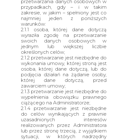
przetwarzania danych osobowych w
przypadkach, gdy – i w takim
zakresie, w jakim – spełniony jest co
najmniej jeden z poniższych
warunków:
2.1.1 osoba, której dane dotyczą
wyraziła zgodę na przetwarzanie
swoich danych osobowych w
jednym lub większej liczbie
określonych celów;
2.1.2 przetwarzanie jest niezbędne do
wykonania umowy, której stroną jest
osoba, której dane dotyczą, lub do
podjęcia działań na żądanie osoby,
której dane dotyczą, przed
zawarciem umowy;
2.1.3 przetwarzanie jest niezbędne do
wypełnienia obowiązku prawnego
ciążącego na Administratorze;
2.1.4 przetwarzanie jest niezbędne
do celów wynikających z prawnie
uzasadnionych interesów
realizowanych przez Administratora
lub przez stronę trzecią, z wyjątkiem
sytuacji, w których nadrzędny