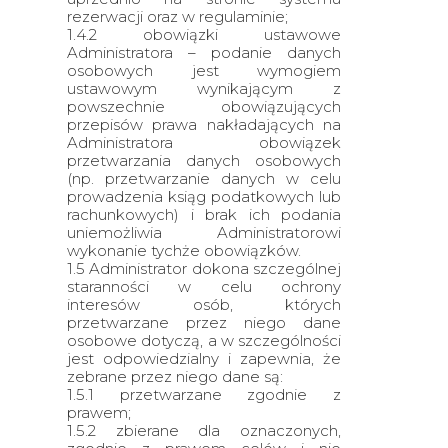
rezerwacji oraz w regulaminie;
1.4.2 obowiązki ustawowe
Administratora – podanie danych
osobowych jest wymogiem
ustawowym wynikającym z
powszechnie obowiązujących
przepisów prawa nakładających na
Administratora obowiązek
przetwarzania danych osobowych
(np. przetwarzanie danych w celu
prowadzenia ksiąg podatkowych lub
rachunkowych) i brak ich podania
uniemożliwia Administratorowi
wykonanie tychże obowiązków.
1.5 Administrator dokona szczególnej
staranności w celu ochrony
interesów osób, których
przetwarzane przez niego dane
osobowe dotyczą, a w szczególności
jest odpowiedzialny i zapewnia, że
zebrane przez niego dane są:
1.5.1 przetwarzane zgodnie z
prawem;
1.5.2 zbierane dla oznaczonych,