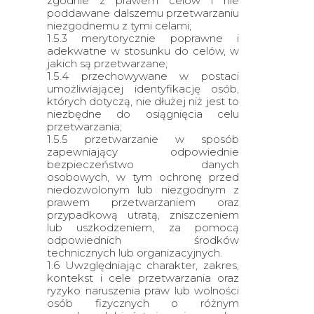
zgodnie z prawem celów i nie
poddawane dalszemu przetwarzaniu
niezgodnemu z tymi celami;
1.5.3 merytorycznie poprawne i
adekwatne w stosunku do celów, w
jakich są przetwarzane;
1.5.4 przechowywane w postaci
umożliwiającej identyfikację osób,
których dotyczą, nie dłużej niż jest to
niezbędne do osiągnięcia celu
przetwarzania;
1.5.5 przetwarzanie w sposób
zapewniający odpowiednie
bezpieczeństwo danych
osobowych, w tym ochronę przed
niedozwolonym lub niezgodnym z
prawem przetwarzaniem oraz
przypadkową utratą, zniszczeniem
lub uszkodzeniem, za pomocą
odpowiednich środków
technicznych lub organizacyjnych.
1.6 Uwzględniając charakter, zakres,
kontekst i cele przetwarzania oraz
ryzyko naruszenia praw lub wolności
osób fizycznych o różnym