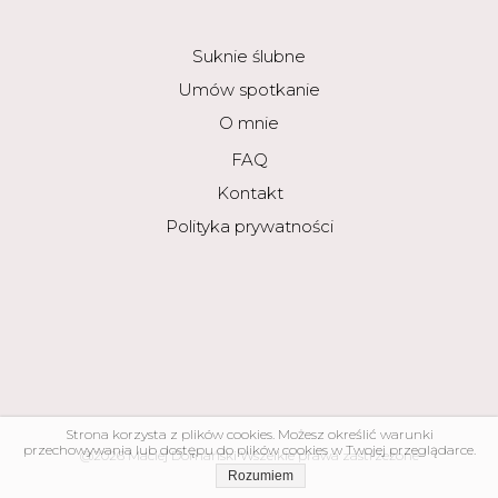
Suknie ślubne
Umów spotkanie
O mnie
FAQ
Kontakt
Polityka prywatności
Strona korzysta z plików cookies. Możesz określić warunki
przechowywania lub dostępu do plików cookies w Twojej przeglądarce.
@2026 Maciej Domański Wszelkie prawa zastrzeżone
Rozumiem