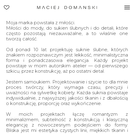
Moja marka powstała z miłości.
Miłości do mody, do sukien ślubnych i do detali, które
często pozostają niezauważalne, a to właśnie one
tworzą całość.
Od ponad 10 lat projektuję suknie ślubne, których
znakiem rozpoznawczym jest lekkość, minimalistyczna
forma i ponadczasowa elegancja. Każdy projekt
powstaje w moim autorskim atelier — od pierwszego
szkicu, przez konstrukcję, aż po ostatni detal.
Jestem samoukiem. Projektowanie i szycie to dla mnie
proces twórczy, który wymaga czasu, precyzji i
uważności na sylwetkę kobiety. Każda suknia powstaje
indywidualnie, z najwyższej jakości tkanin i z dbałością
o konstrukcję, proporcję oraz wykończenie.
W moich projektach łączę romantyzm z
minimalizmem, subtelność z konstrukcją i klasyczną
elegancję z nowoczesnym podejściem do formy.
Bliska jest mi estetyka czystych linii, miękkich tkanin i