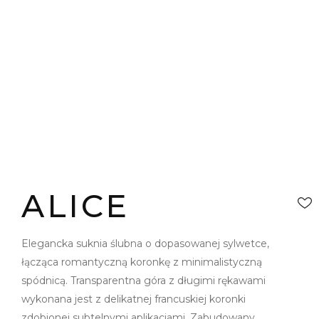
ALICE
Elegancka suknia ślubna o dopasowanej sylwetce,
łącząca romantyczną koronkę z minimalistyczną
spódnicą. Transparentna góra z długimi rękawami
wykonana jest z delikatnej francuskiej koronki
zdobionej subtelnymi aplikacjami. Zabudowany